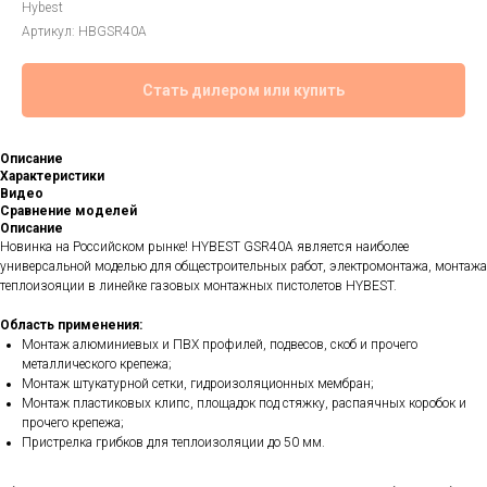
Hybest
Артикул:
HBGSR40A
Стать дилером или купить
Описание
Характеристики
Видео
Сравнение моделей
Описание
Новинка на Российском рынке! HYBEST GSR40A является наиболее
универсальной моделью для общестроительных работ, электромонтажа, монтажа
теплоизояции в линейке газовых монтажных пистолетов HYBEST.
Область применения:
Монтаж алюминиевых и ПВХ профилей, подвесов, скоб и прочего
металлического крепежа;
Монтаж штукатурной сетки, гидроизоляционных мембран;
Монтаж пластиковых клипс, площадок под стяжку, распаячных коробок и
прочего крепежа;
Пристрелка грибков для теплоизоляции до 50 мм.