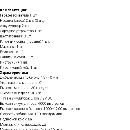
Комплектация:
Гвоздезабиватель 1 шт.
Насадка (ствол) 2 шт. (S и L)
Аккумулятор 2 шт.
Зарядное устройство 1 шт.
Шестигранник 3 шт.
Ключ для бойка (поршня) 1 шт.
Масленка 1 шт.
Ремкомплект 1 шт.
Защитные очки 1 шт.
Инструкция 1 шт.
Пластиковый кейс 1 шт.
Характеристики
Дюбель-гвозди по бетону: 15 - 40 мм
Угол наклона магазина: 0°
Ёмкость магазина: 30 гвоздей
Энергия выстрела: 90 Дж
Тип аккумулятора: Li-Ion 7,2V DC
Ёмкость аккумулятора: 4000 выстрелов
Ёмкость газового баллона: 1000–1200 выстрелов
Скорость забивания: 120 гвоздей/мин.
Подвесной крюк: Да
Монтаж клипс, площадок: Да
Монтаж теплоизоляции: Да (до 50 мм)