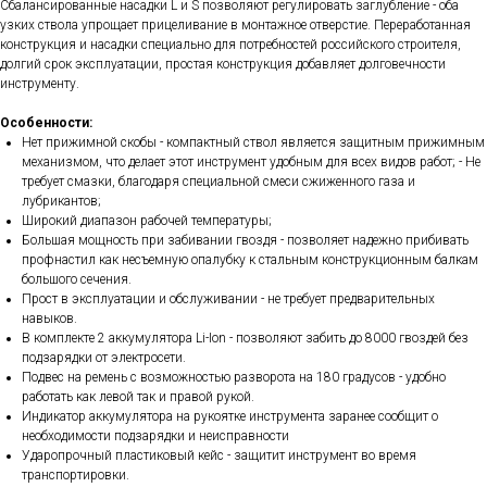
Сбалансированные насадки L и S позволяют регулировать заглубление - оба
узких ствола упрощает прицеливание в монтажное отверстие. Переработанная
конструкция и насадки специально для потребностей российского строителя,
долгий срок эксплуатации, простая конструкция добавляет долговечности
инструменту.
Особенности:
Нет прижимной скобы - компактный ствол является защитным прижимным
механизмом, что делает этот инструмент удобным для всех видов работ; - Не
требует смазки, благодаря специальной смеси сжиженного газа и
лубрикантов;
Широкий диапазон рабочей температуры;
Большая мощность при забивании гвоздя - позволяет надежно прибивать
профнастил как несъемную опалубку к стальным конструкционным балкам
большого сечения.
Прост в эксплуатации и обслуживании - не требует предварительных
навыков.
В комплекте 2 аккумулятора Li-Ion - позволяют забить до 8000 гвоздей без
подзарядки от электросети.
Подвес на ремень с возможностью разворота на 180 градусов - удобно
работать как левой так и правой рукой.
Индикатор аккумулятора на рукоятке инструмента заранее сообщит о
необходимости подзарядки и неисправности
Ударопрочный пластиковый кейс - защитит инструмент во время
транспортировки.