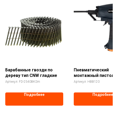
Барабанные гвозди по
Пневматический
дереву тип CNW гладкие
монтажный пистоле
Hybest B120
Артикул:
FD-2540BKSm
Артикул:
HBB120
Подробнее
Подробнее