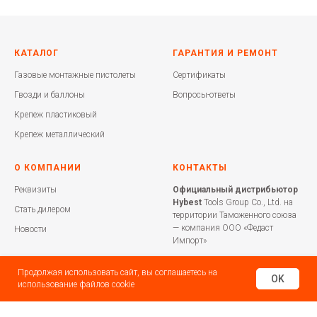
КАТАЛОГ
ГАРАНТИЯ И РЕМОНТ
Газовые монтажные пистолеты
Сертификаты
Гвозди и баллоны
Вопросы-ответы
Крепеж пластиковый
Крепеж металлический
О КОМПАНИИ
КОНТАКТЫ
Реквизиты
Официальный дистрибьютор
Hybest
Tools Group Co., Ltd. на
Стать дилером
территории Таможенного союза
— компания ООО «Федаст
Новости
Импорт»
+7 499 283-60-33
Продолжая использовать сайт, вы соглашаетесь на
OK
info@hybest.ru
использование файлов cookie
г. Москва, Россия