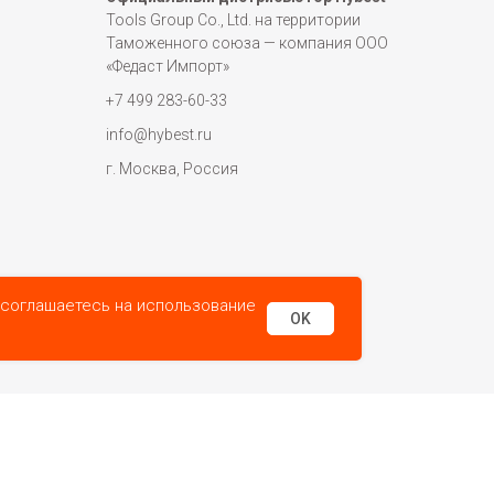
Tools Group Co., Ltd. на территории
Таможенного союза — компания ООО
«Федаст Импорт»
+7 499 283-60-33
info@hybest.ru
г. Москва, Россия
 соглашаетесь на использование
OK
литикой обработки персональных данных